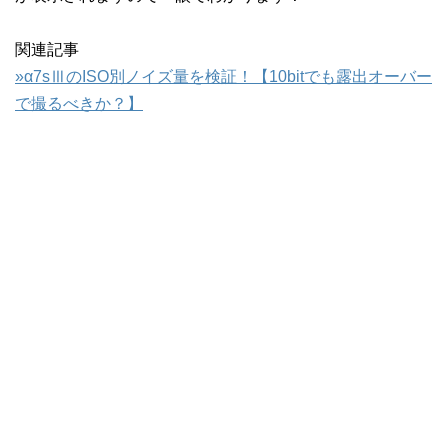
関連記事
»α7sⅢのISO別ノイズ量を検証！【10bitでも露出オーバー
で撮るべきか？】