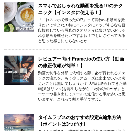
スマホでおしゃれな動画を撮る10のテク
ニック【インスタに使える！】
「これスマホで撮ったの!?」って言われる動画を撮
りたいですよね！特にインスタにアップするなら普
段投稿している写真のクオリティに負けないおしゃ
れな動画を載せたいですよね！でもいざやってみる
と思った感じにならないとか
レビュアー向け Frame.ioの使い方【動画
の修正依頼が簡単！】
動画の制作を外部に依頼する際、必ず行われるチェ
ックの流れを、もう少しスムーズに出来ないかと考
えたことは無いでしょうか？ 大抵は送られてきた動
画(又はリンク)を再生しながら「○分○秒の〜が」と
一つ一つ書き出してメールで送信する事が多いと思
いますが、これって割と手間ですよ…
タイムラプスのおすすめ設定&編集方法
【ポイントは3つだけ】