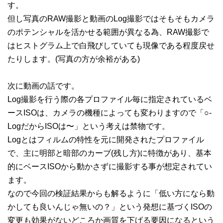
す。
但し写真のRAW撮影と動画のLog撮影ではそもそもカメラ
のポテンシャルを活かせる範囲が異なる為、RAW撮影で
はヒストグラム上で白飛びしていても現像である程度戻せ
たりします。(写真の方が余裕がある)
次に動画の話です。
Log撮影を行う際の各プロファイル毎に指定されているベ
ースISOは、カメラの機種によっても変わりますので「○-
LogだからISOは〜」という考えは禁物です。
Logとはフィルムの特性を元に開発されたプロファイル
で、主に明部と暗部のカーブ(残し方)に特徴があり、基本
的にベースISOから動かさずに撮影する事が想定されてい
ます。
なので今回の検証結果からも解るように「低い方になら動
かしても良いんじゃ無いの？」という発想に基づくISOの
変更も効果がないどころか画質を下げる要因になるという