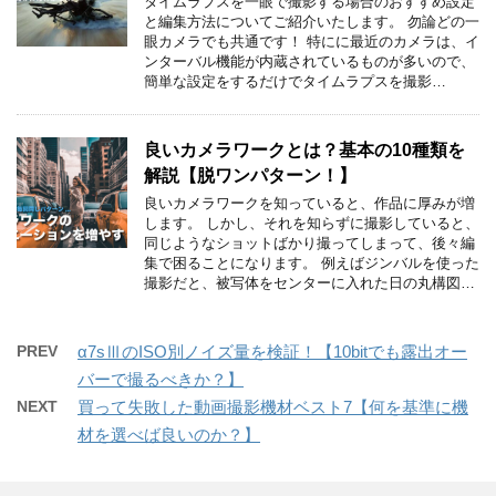
タイムラプスを一眼で撮影する場合のおすすめ設定
と編集方法についてご紹介いたします。 勿論どの一
眼カメラでも共通です！ 特にに最近のカメラは、イ
ンターバル機能が内蔵されているものが多いので、
簡単な設定をするだけでタイムラプスを撮影…
良いカメラワークとは？基本の10種類を
解説【脱ワンパターン！】
良いカメラワークを知っていると、作品に厚みが増
します。 しかし、それを知らずに撮影していると、
同じようなショットばかり撮ってしまって、後々編
集で困ることになります。 例えばジンバルを使った
撮影だと、被写体をセンターに入れた日の丸構図…
PREV
α7sⅢのISO別ノイズ量を検証！【10bitでも露出オー
バーで撮るべきか？】
NEXT
買って失敗した動画撮影機材ベスト7【何を基準に機
材を選べば良いのか？】