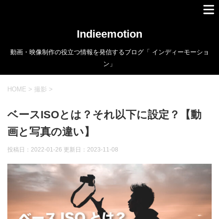
Indieemotion
動画・映像制作の役立つ情報を発信するブログ「 インディーモーショ
ン」
HOME
>
撮影
>
ベースISOとは？それ以下に設定？【動
画と写真の違い】
投稿日：2022-01-26 更新日：
2023-11-08