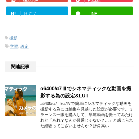
Google+
Pocket
B!
はてブ
LINE
撮影
-
学習
,
設定
関連記事
α6400/α7Ⅲでシネマティックな動画を撮
影する為の設定&LUT
a6400/α7Ⅲ/α7Ⅳで簡単にシネマティックな動画を
撮影する為には編集を見越した設定が必要です。ミ
ラーレス一眼を購入して、早速動画を撮ってみたけ
れど「あれ？なんか普通じゃない？…」と感じられ
た経験ってございませんか？折角高い…