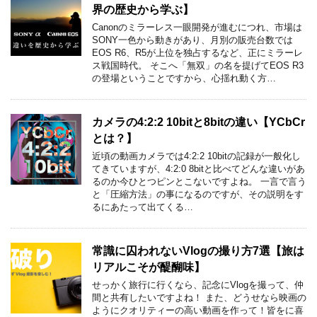
界の歴史から学ぶ】
Canonのミラーレス一眼開発が進むにつれ、市場は
SONY一色から動きがあり、月別の販売台数では
EOS R6、R5が上位を独占するなど、正にミラーレ
ス戦国時代。 そこへ「無双」の名を提げてEOS R3
の登場ということですから、心揺れ動く方…
カメラの4:2:2 10bitと8bitの違い【YCbCr
とは？】
近頃の動画カメラでは4:2:2 10bitの記録が一般化し
てきていますが、4:2:0 8bitと比べてどんな違いがあ
るのか今ひとつピンとこないですよね。 一言で言う
と「圧縮方法」の事になるのですが、その説明をす
るにあたって出てくる…
常識に囚われないVlogの撮り方7選【旅は
リアルこそが醍醐味】
せっかく旅行に行くなら、記念にVlogを撮って、仲
間と共有したいですよね！ また、どうせなら映画の
ようにクオリティーの高い動画を作って！皆をに喜