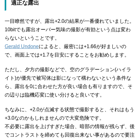
適正な露出
一目瞭然ですが、露出+2.0の結果が一番優れていました。
10bitでも露出オーバー気味の撮影が有効という点は変わ
らないということです。
Gerald Undone
によると、厳密には+1.66が好ましいの
で、画面上では+1.7を目安にすることをお勧めします。
ただし、夕方の撮影などで、空のグラデーション(ハイラ
イト)が優先で被写体は影になって構わないという条件な
ら、露出を0に合わせた方が良い場合も有りますので、そ
の辺りは臨機応変に使い分けると良いです。
ちなみに、+2.0が点滅する状態で撮影すると、それはもう
+3.0なのかもしれませんので大変危険です。
不必要に露出を上げすぎた場合、暗部の情報が残らず、後
でコントラストを締めても回復出来ない事があるので要注