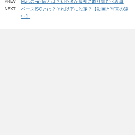
PREV
MacのFinderとは？初心者が最初に取り組むべき事
NEXT
ベースISOとは？それ以下に設定？【動画と写真の違
い】