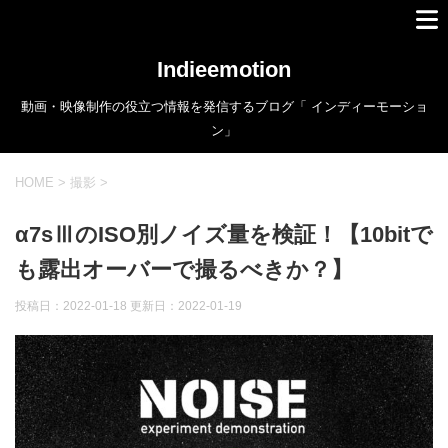
Indieemotion
動画・映像制作の役立つ情報を発信するブログ「 インディーモーショ
ン」
HOME
>
撮影
>
α7sⅢのISO別ノイズ量を検証！【10bitで
も露出オーバーで撮るべきか？】
投稿日：2022-01-18 更新日：
2022-01-19