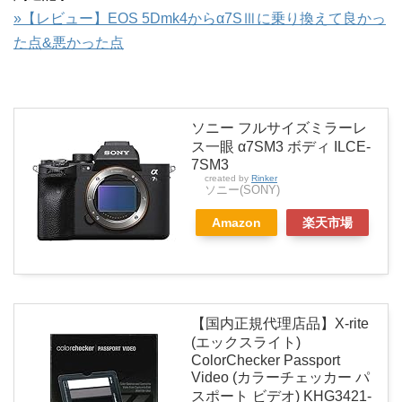
»【レビュー】EOS 5Dmk4からα7SⅢに乗り換えて良かっ
た点&悪かった点
ソニー フルサイズミラーレ
ス一眼 α7SM3 ボディ ILCE-
7SM3
created by
Rinker
ソニー(SONY)
Amazon
楽天市場
【国内正規代理店品】X-rite
(エックスライト)
ColorChecker Passport
Video (カラーチェッカー パ
スポート ビデオ) KHG3421-