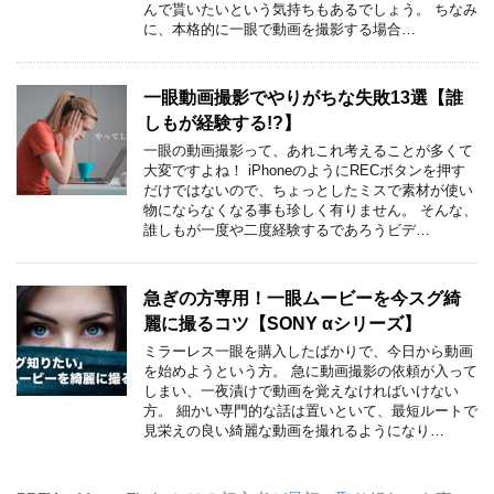
んで貰いたいという気持ちもあるでしょう。 ちなみ
に、本格的に一眼で動画を撮影する場合…
一眼動画撮影でやりがちな失敗13選【誰
しもが経験する!?】
一眼の動画撮影って、あれこれ考えることが多くて
大変ですよね！ iPhoneのようにRECボタンを押す
だけではないので、ちょっとしたミスで素材が使い
物にならなくなる事も珍しく有りません。 そんな、
誰しもが一度や二度経験するであろうビデ…
急ぎの方専用！一眼ムービーを今スグ綺
麗に撮るコツ【SONY αシリーズ】
ミラーレス一眼を購入したばかりで、今日から動画
を始めようという方。 急に動画撮影の依頼が入って
しまい、一夜漬けで動画を覚えなければいけない
方。 細かい専門的な話は置いといて、最短ルートで
見栄えの良い綺麗な動画を撮れるようになり…