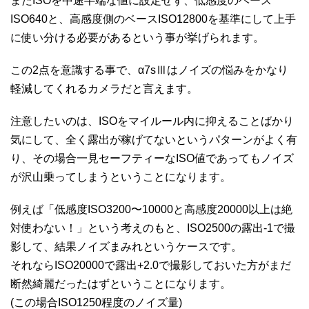
またISOを中途半端な値に設定せず、低感度のベース
ISO640と、高感度側のベースISO12800を基準にして上手
に使い分ける必要があるという事が挙げられます。
この2点を意識する事で、α7sⅢはノイズの悩みをかなり
軽減してくれるカメラだと言えます。
注意したいのは、ISOをマイルール内に抑えることばかり
気にして、全く露出が稼げてないというパターンがよく有
り、その場合一見セーフティーなISO値であってもノイズ
が沢山乗ってしまうということになります。
例えば「低感度ISO3200〜10000と高感度20000以上は絶
対使わない！」という考えのもと、ISO2500の露出-1で撮
影して、結果ノイズまみれというケースです。
それならISO20000で露出+2.0で撮影しておいた方がまだ
断然綺麗だったはずということになります。
(この場合ISO1250程度のノイズ量)