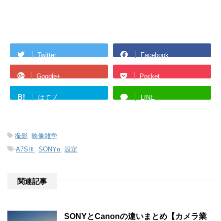
Twitter
Facebook
Google+
Pocket
B!
はてブ
LINE
撮影
,
映像雑学
-
A7SⅢ
,
SONYα
,
設定
関連記事
SONYとCanonの違いまとめ【カメラ業