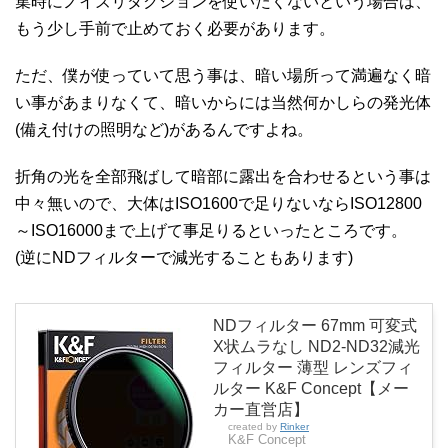
集時にノイズリダクションを使いたくないという場合は、
もう少し手前で止めておく必要があります。
ただ、僕が使っていて思う事は、暗い場所って満遍なく暗
い事があまりなくて、暗いからには当然何かしらの発光体
(備え付けの照明など)があるんですよね。
折角の光を全部飛ばして暗部に露出を合わせるという事は
中々無いので、大体はISO1600で足りないならISO12800
～ISO16000まで上げて事足りるといったところです。
(逆にNDフィルターで減光することもあります)
NDフィルター 67mm 可変式
X状ムラなし ND2-ND32減光
フィルター 薄型 レンズフィ
ルター K&F Concept【メー
カー直営店】
created by
Rinker
K&F Concept