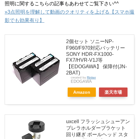
照明に関するこちらの記事もあわせてご覧下さい^^
»3点照明を理解して動画のクオリティを上げる【スマホ撮
影でも効果有り】
2個セット ソニーNP-
F960/F970対応バッテリー
SONY HDR-FX1000-
FX7/HVR-V1J等
【EDOGAWA】 保障付(JN-
2BAT)
created by
Rinker
EDOGAWA
Amazon
楽天市場
uxcell フラッシュシューアン
ブレラホルダーブラケット
回り継ぎ ボールヘッド スタ