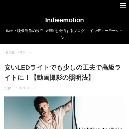
Indieemotion
動画・映像制作の役立つ情報を発信するブログ「 インディーモーショ
ン」
HOME
>
照明
>
安いLEDライトでも少しの工夫で高級ラ
イトに！【動画撮影の照明法】
投稿日：
2020-12-29