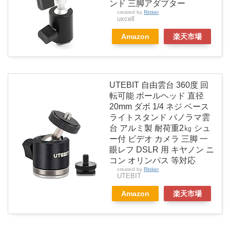
ンド 三脚アダプター
created by
Rinker
uxcell
Amazon
楽天市場
UTEBIT 自由雲台 360度 回
転可能 ボールヘッド 直径
20mm ダボ 1/4 ネジ ベース
ライトスタンド パノラマ雲
台 アルミ製 耐荷重2㎏ シュ
ー付 ビデオ カメラ 三脚 一
眼レフ DSLR 用 キヤノン ニ
コン オリンパス 等対応
created by
Rinker
UTEBIT
Amazon
楽天市場