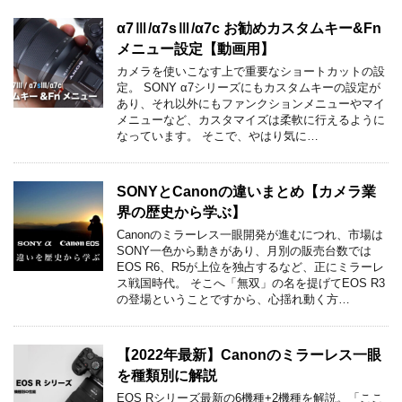
α7Ⅲ/α7sⅢ/α7c お勧めカスタムキー&Fn
メニュー設定【動画用】
カメラを使いこなす上で重要なショートカットの設
定。 SONY α7シリーズにもカスタムキーの設定が
あり、それ以外にもファンクションメニューやマイ
メニューなど、カスタマイズは柔軟に行えるように
なっています。 そこで、やはり気に…
SONYとCanonの違いまとめ【カメラ業
界の歴史から学ぶ】
Canonのミラーレス一眼開発が進むにつれ、市場は
SONY一色から動きがあり、月別の販売台数では
EOS R6、R5が上位を独占するなど、正にミラーレ
ス戦国時代。 そこへ「無双」の名を提げてEOS R3
の登場ということですから、心揺れ動く方…
【2022年最新】Canonのミラーレス一眼
を種類別に解説
EOS Rシリーズ最新の6機種+2機種を解説。「ここ