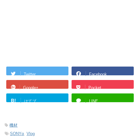
Twitter
Facebook
Google+
Pocket
B!
はてブ
LINE
機材
-
SONYα
,
Vlog