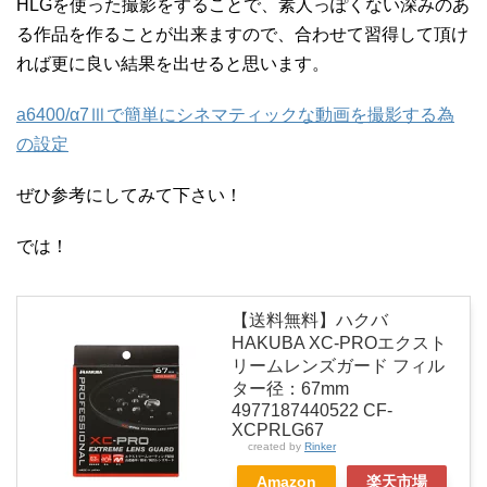
HLGを使った撮影をすることで、素人っぽくない深みのあ
る作品を作ることが出来ますので、合わせて習得して頂け
れば更に良い結果を出せると思います。
a6400/α7Ⅲで簡単にシネマティックな動画を撮影する為
の設定
ぜひ参考にしてみて下さい！
では！
【送料無料】ハクバ
HAKUBA XC-PROエクスト
リームレンズガード フィル
ター径：67mm
4977187440522 CF-
XCPRLG67
created by
Rinker
Amazon
楽天市場