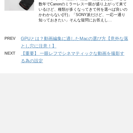
数年でCanonのミラーレス一眼が盛り上がって来て
いるけど、種類が多くなってきて何を選べば良いの
かわからない(汗)」「SONY派だけど、一応一通り
知っておきたい」そんな疑問にお答えし…
PREV
GPUとは？動画編集に適したMacの選び方【意外な落
とし穴に注意！】
NEXT
【重要】 一眼レフでシネマティックな動画を撮影す
る為の設定